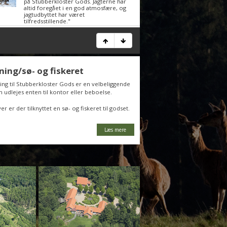
på Stubberkloster Gods. Jagterne har
altid foregået i en god atmosfære, og
jagtudbyttet har været
tilfredsstillende."
ning/sø- og fiskeret
tning til Stubberkloster Gods er en velbeliggende
om udlejes enten til kontor eller beboelse.
r er der tilknyttet en sø- og fiskeret til godset.
Læs mere