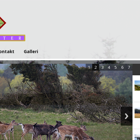
ontakt
Galleri
1
2
3
4
5
6
7