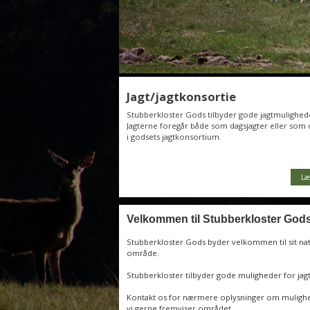
Jagt/jagtkonsortie
Stubberkloster Gods tilbyder gode jagtmulighed
Jagterne foregår både som dagsjagter eller som 
i godsets jagtkonsortium.
Læ
Velkommen til Stubberkloster God
Stubberkloster Gods byder velkommen til sit n
område.
Stubberkloster tilbyder gode muligheder for jag
Kontakt os for nærmere oplysninger om muligh
vi gerne fremviser området.