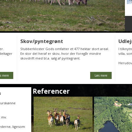
Skov/pyntegrønt
Udlej
er.
Stubberkloster Gods omfatter et 477 hektar stort areal.
I tilkny
deltager
En stor del heraf er skov, hvor der foregår mindre
villa, s
skovdrift med bl.a. salg af pyntegrønt.
Herudove
s mere
Læs mere
Referencer
s
aturskønne
t mv.
ederne, ligesom