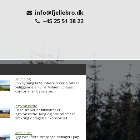
info@fjellebro.dk
+45 25 51 38 22
Udlejning
I tilknytning til Stubberkloster Gods er
beliggende en villa. Villaen udlejes til
kontor eller beboelse.
Jagtkonsortie
Til selskabet er tilknyttet et
jagtkonsortie. Ring og hør nærmere
omkring optagelse i konsortiet.
Udtalelser
"Jeg har i flere omgange deltaget i jagt