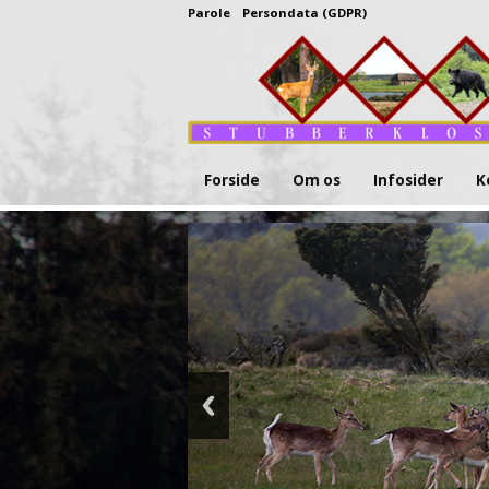
Parole
Persondata (GDPR)
Forside
Om os
Infosider
K