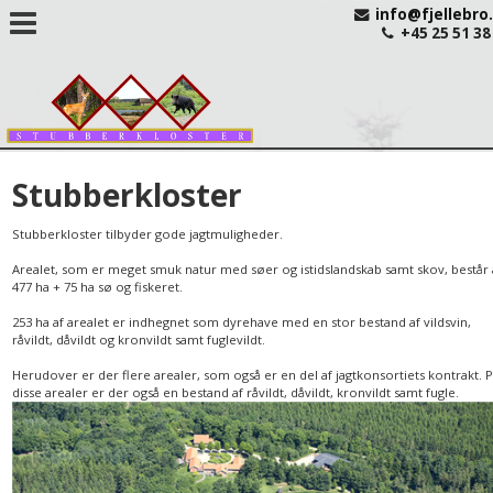
info@fjellebro
+45 25 51 38
Stubberkloster
Stubberkloster tilbyder gode jagtmuligheder.
Arealet, som er meget smuk natur med søer og istidslandskab samt skov, består 
477 ha + 75 ha sø og fiskeret.
253 ha af arealet er indhegnet som dyrehave med en stor bestand af vildsvin,
råvildt, dåvildt og kronvildt samt fuglevildt.
Herudover er der flere arealer, som også er en del af jagtkonsortiets kontrakt. 
disse arealer er der også en bestand af råvildt, dåvildt, kronvildt samt fugle.